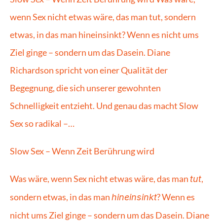
wenn Sex nicht etwas wäre, das man tut, sondern 
etwas, in das man hineinsinkt? Wenn es nicht ums 
Ziel ginge – sondern um das Dasein. Diane 
Richardson spricht von einer Qualität der 
Begegnung, die sich unserer gewohnten 
Schnelligkeit entzieht. Und genau das macht Slow 
Sex so radikal –…
Slow Sex – Wenn Zeit Berührung wird
Was wäre, wenn Sex nicht etwas wäre, das man 
, 
tut
sondern etwas, in das man 
? Wenn es 
hineinsinkt
nicht ums Ziel ginge – sondern um das Dasein. Diane 