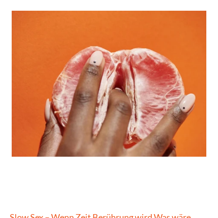
Slow Sex – Wenn Zeit Berührung wird Was wäre, 