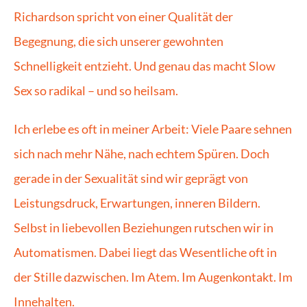
Richardson spricht von einer Qualität der 
Begegnung, die sich unserer gewohnten 
Schnelligkeit entzieht. Und genau das macht Slow 
Sex so radikal – und so heilsam.
Ich erlebe es oft in meiner Arbeit: Viele Paare sehnen 
sich nach mehr Nähe, nach echtem Spüren. Doch 
gerade in der Sexualität sind wir geprägt von 
Leistungsdruck, Erwartungen, inneren Bildern. 
Selbst in liebevollen Beziehungen rutschen wir in 
Automatismen. Dabei liegt das Wesentliche oft in 
der Stille dazwischen. Im Atem. Im Augenkontakt. Im 
Innehalten.