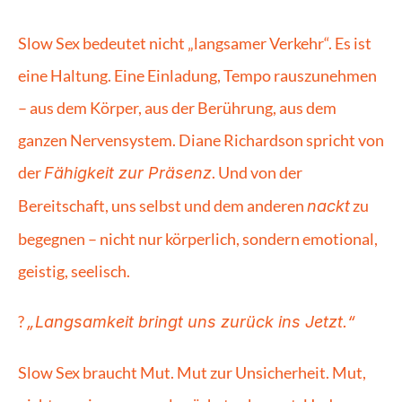
Slow Sex bedeutet nicht „langsamer Verkehr“. Es ist 
eine Haltung. Eine Einladung, Tempo rauszunehmen 
– aus dem Körper, aus der Berührung, aus dem 
ganzen Nervensystem. Diane Richardson spricht von 
der 
. Und von der 
Fähigkeit zur Präsenz
Bereitschaft, uns selbst und dem anderen 
 zu 
nackt
begegnen – nicht nur körperlich, sondern emotional, 
geistig, seelisch.
? 
„Langsamkeit bringt uns zurück ins Jetzt.“
Slow Sex braucht Mut. Mut zur Unsicherheit. Mut, 