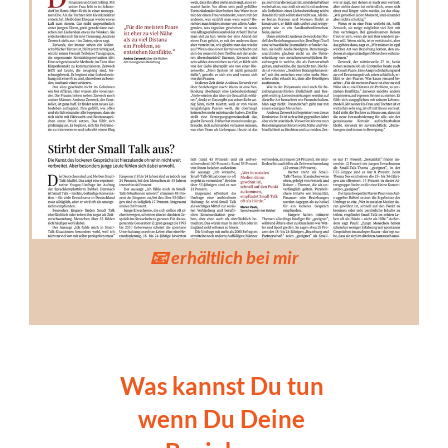
📧 erhältlich bei mir
Was kannst Du tun 
wenn Du Deine 