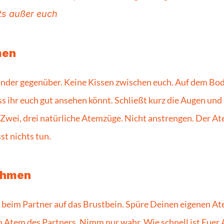
ts außer euch
men
ander gegenüber. Keine Kissen zwischen euch. Auf dem Bod
ss ihr euch gut ansehen könnt. Schließt kurz die Augen und
 Zwei, drei natürliche Atemzüge. Nicht anstrengen. Der Ate
st nichts tun. 
ehmen
 beim Partner auf das Brustbein. Spüre Deinen eigenen At
n Atem des Partners. Nimm nur wahr. Wie schnell ist Euer At