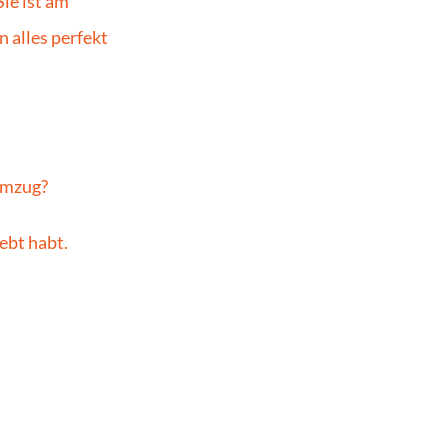
e ist am 
alles perfekt 
emzug?
ebt habt.