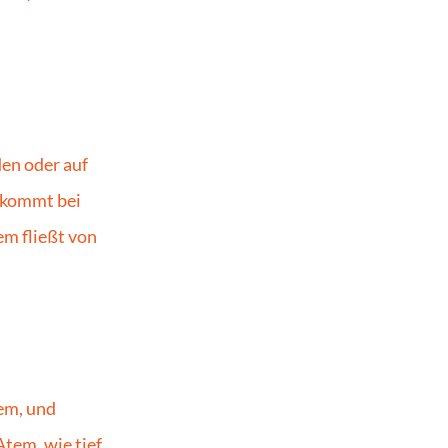
en oder auf 
 kommt bei 
m fließt von 
em, und 
em, wie tief. 