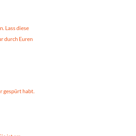
. Lass diese 
r durch Euren 
 gespürt habt. 