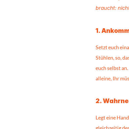
braucht: nich
1. Ankom
Setzt euch ein
Stühlen, so, da
euch selbst an.
alleine, Ihr müs
2. Wahrn
Legt eine Hand
gleichzeitig de