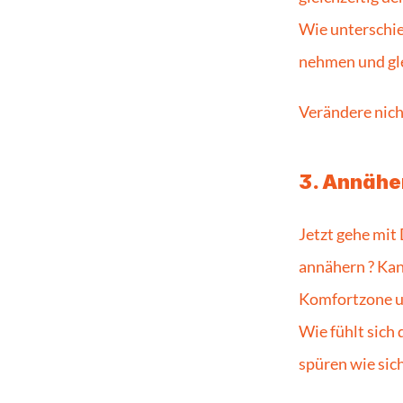
Wie unterschie
nehmen und gle
Verändere nic
3. Annähe
Jetzt gehe mit
annähern ? Kan
Komfortzone um
Wie fühlt sich 
spüren wie sic