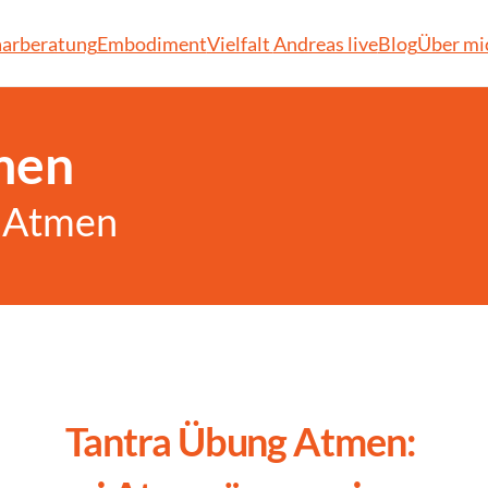
arberatung
Embodiment
Vielfalt 
Andreas live
Blog
Über mi
men
r Atmen
Tantra Übung Atmen: 