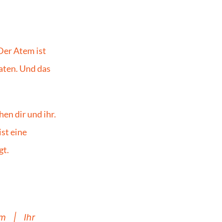
er Atem ist 
aten. Und das 
n dir und ihr. 
t eine 
gt.
  |   Ihr 