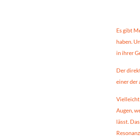
Es gibt Me
haben. Un
in ihrer 
Der direkt
einer der
Vielleicht
Augen, we
lässt. Das
Resonanz 