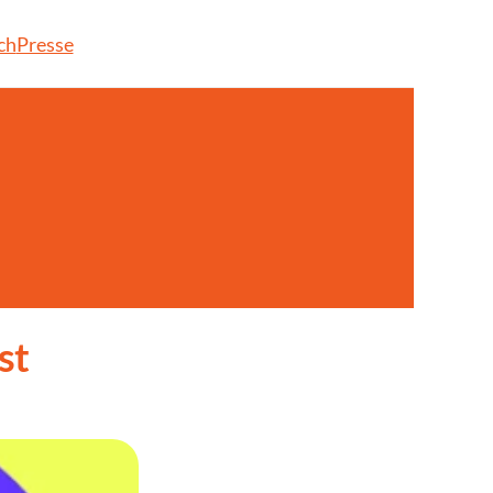
ch
Presse
t 