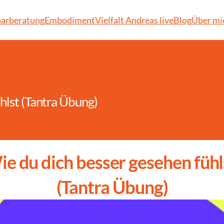
arberatung
Embodiment
Vielfalt 
Andreas live
Blog
Über mi
hlst (Tantra Übung)
e du dich besser gesehen fühls
(Tantra Übung)