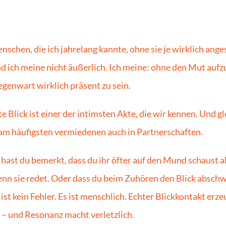
nschen, die ich jahrelang kannte, ohne sie je wirklich ange
d ich meine nicht äußerlich. Ich meine: ohne den Mut aufzu
Gegenwart wirklich präsent zu sein.
e Blick ist einer der intimsten Akte, die wir kennen. Und gle
 am häufigsten vermiedenen auch in Partnerschaften.
 hast du bemerkt, dass du ihr öfter auf den Mund schaust als
nn sie redet. Oder dass du beim Zuhören den Blick abschw
 ist kein Fehler. Es ist menschlich. Echter Blickkontakt erzeu
– und Resonanz macht verletzlich.