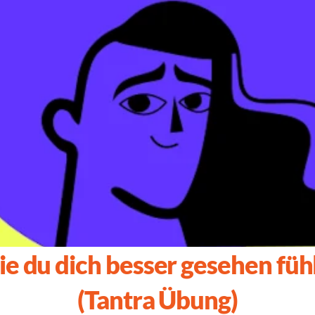
e du dich besser gesehen fühl
(Tantra Übung)