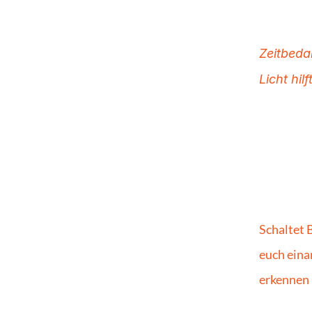
Zeitbedar
Licht hilf
Schaltet 
euch eina
erkennen 