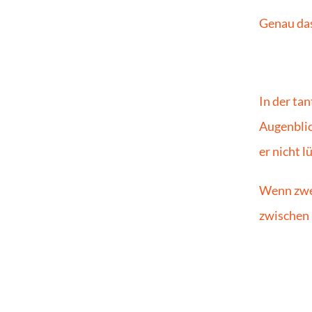
Genau das
In der tan
Augenblick
er nicht l
Wenn zwei
zwischen 