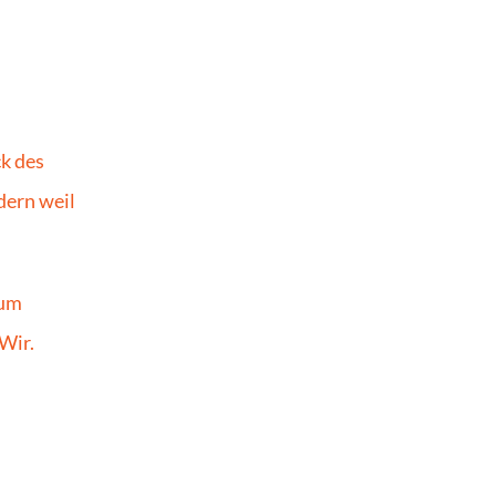
k des 
ern weil 
um 
Wir.