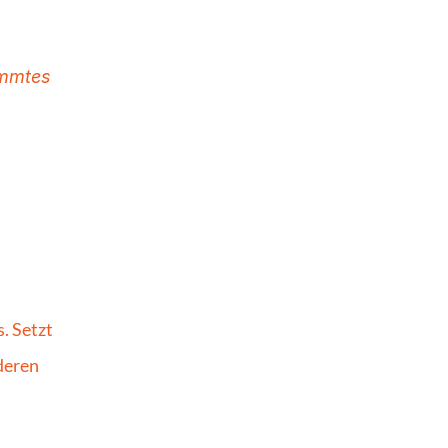
immtes 
 Setzt 
deren 