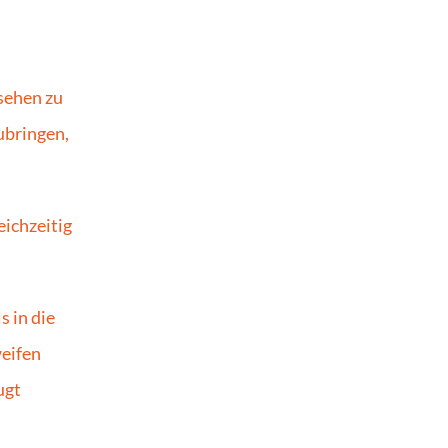
sehen zu 
bringen, 
ichzeitig 
 in die 
eifen 
gt 