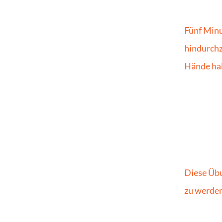
Fünf Minu
hindurchz
Hände hal
Diese Übun
zu werden.